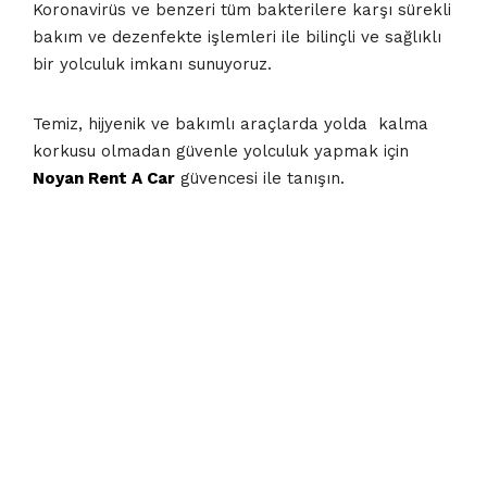
Koronavirüs ve benzeri tüm bakterilere karşı sürekli
bakım ve dezenfekte işlemleri ile bilinçli ve sağlıklı
bir yolculuk imkanı sunuyoruz.
Temiz, hijyenik ve bakımlı araçlarda yolda kalma
korkusu olmadan güvenle yolculuk yapmak için
Noyan Rent A Car
güvencesi ile tanışın.
#ARABA KIRALAMA DENIZLI
#ARAÇ KIRALAMA
#ARAÇ KIRALAMA DENIZLI
#ARAÇ KIRALAMA FIRMASI NOYAN RENT A CAR
DENIZLI
#ARAÇ KIRALAMA ŞARTLARI